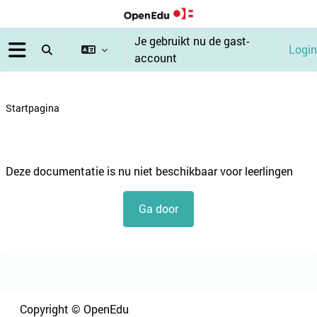
Ga naar hoofdinhoud
Je gebruikt nu de gast-
Login
Schakel zoek invoer
account
Zijpaneel
Startpagina
Blokken
Deze documentatie is nu niet beschikbaar voor leerlingen
Ga door
Blokken
Blokken
Copyright © OpenEdu