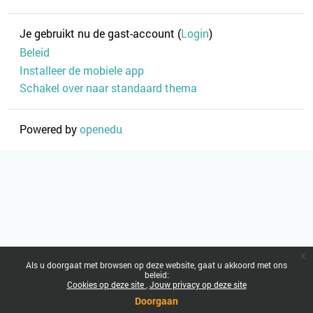
Je gebruikt nu de gast-account (
Login
)
Beleid
Installeer de mobiele app
Schakel over naar standaard thema
Powered by
openedu
x
Als u doorgaat met browsen op deze website, gaat u akkoord met ons
beleid:
Cookies op deze site
Jouw privacy op deze site
Doorgaan