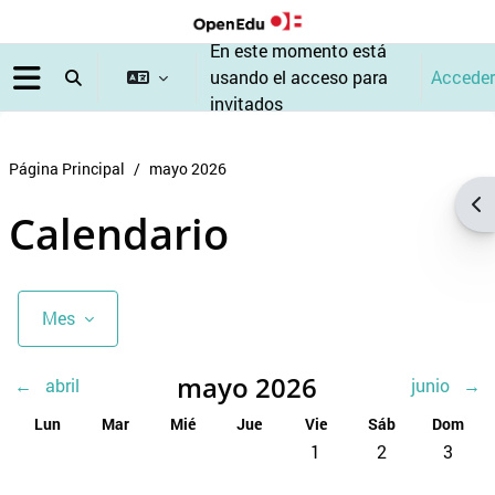
Salta al contenido principal
En este momento está
usando el acceso para
Acceder
Selector de búsqueda de entrada
Panel lateral
invitados
Página Principal
mayo 2026
Abr
Calendario
Bloques
Mes
mayo 2026
←
abril
junio
→
Lunes
Martes
Miércoles
Jueves
Viernes
Sábado
Domingo
Lun
Mar
Mié
Jue
Vie
Sáb
Dom
Sin eventos, viernes, 1 
Sin eventos, sá
Sin eve
1
2
3