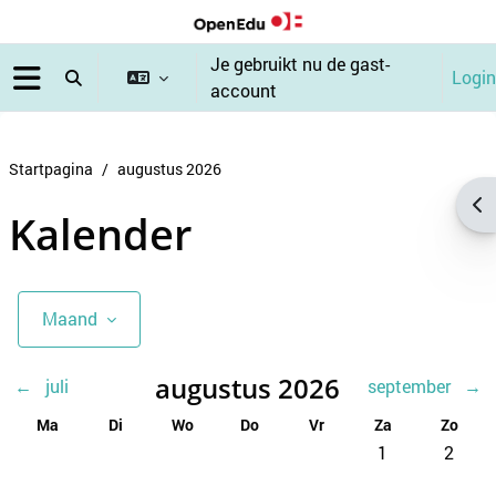
Ga naar hoofdinhoud
Je gebruikt nu de gast-
Login
Schakel zoek invoer
account
Zijpaneel
Startpagina
augustus 2026
Op
Kalender
Blokken
Maand
augustus 2026
←
juli
september
→
Maandag
Dinsdag
Woensdag
Donderdag
Vrijdag
Zaterdag
Zondag
Ma
Di
Wo
Do
Vr
Za
Zo
Geen evenemente
Geen ev
1
2