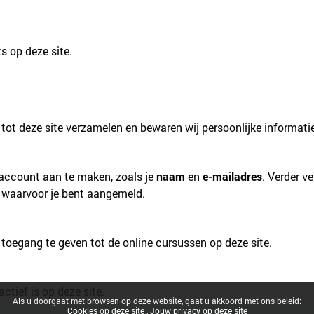
s op deze site.
ot deze site verzamelen en bewaren wij persoonlijke informatie 
saccount aan te maken, zoals je
naam
en
e-mailadres
. Verder v
n waarvoor je bent aangemeld.
toegang te geven tot de online cursussen op deze site.
tief is op deze site.
Als u doorgaat met browsen op deze website, gaat u akkoord met ons beleid:
Cookies op deze site
Jouw privacy op deze site