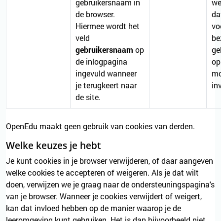
gebruikersnaam in
we
de browser.
da
Hiermee wordt het
vo
veld
be
gebruikersnaam
op
ge
de inlogpagina
op
ingevuld wanneer
mo
je terugkeert naar
in
de site.
OpenEdu maakt geen gebruik van cookies van derden.
Welke keuzes je hebt
Je kunt cookies in je browser verwijderen, of daar aangeven
welke cookies te accepteren of weigeren. Als je dat wilt
doen, verwijzen we je graag naar de ondersteuningspagina's
van je browser. Wanneer je cookies verwijdert of weigert,
kan dat invloed hebben op de manier waarop je de
leeromgeving kunt gebruiken. Het is dan bijvoorbeeld niet