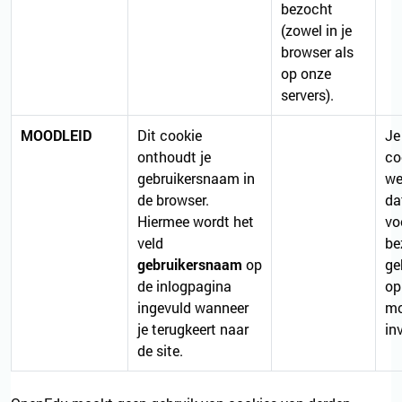
bezocht
(zowel in je
browser als
op onze
servers).
MOODLEID
Dit cookie
Je
onthoudt je
co
gebruikersnaam in
we
de browser.
da
Hiermee wordt het
vo
veld
be
gebruikersnaam
op
ge
de inlogpagina
op
ingevuld wanneer
mo
je terugkeert naar
in
de site.