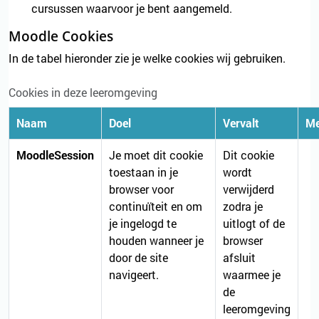
cursussen waarvoor je bent aangemeld.
Moodle Cookies
In de tabel hieronder zie je welke cookies wij gebruiken.
Cookies in deze leeromgeving
Naam
Doel
Vervalt
Me
MoodleSession
Je moet dit cookie
Dit cookie
toestaan in je
wordt
browser voor
verwijderd
continuïteit en om
zodra je
je ingelogd te
uitlogt of de
houden wanneer je
browser
door de site
afsluit
navigeert.
waarmee je
de
leeromgeving